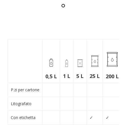
25 L
1 L
5 L
0,5 L
200 L
P.zi per cartone
Litografato
Con etichetta
✓
✓