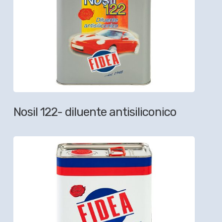
Nosil 122- diluente antisiliconico