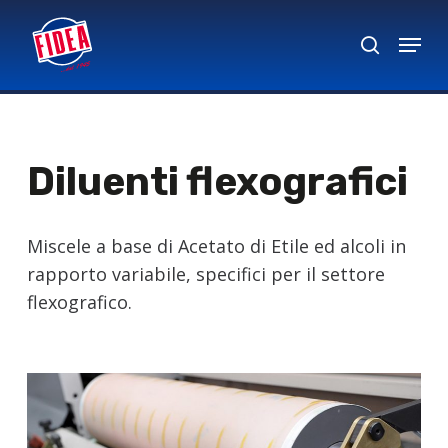
Skip
Menu
to
search
Close
main
Menu
content
Diluenti flexografici
Miscele a base di Acetato di Etile ed alcoli in
rapporto variabile, specifici per il settore
flexografico.