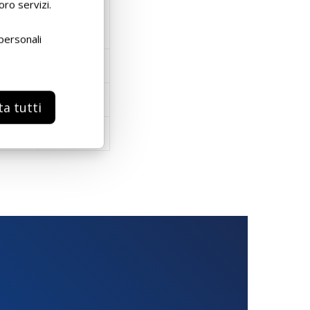
oro servizi.
0 L
SFUSO
personali
ta tutti