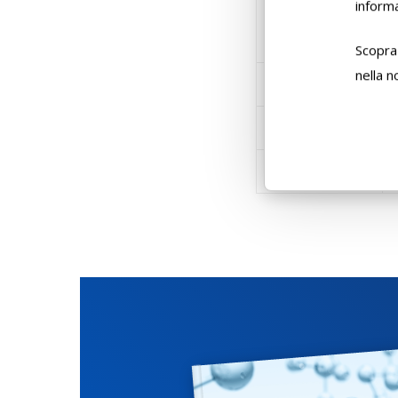
informa
Scopra 
nella 
P.zi per cartone
Litografato
Con etichetta