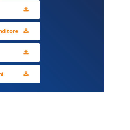
nditore
ni