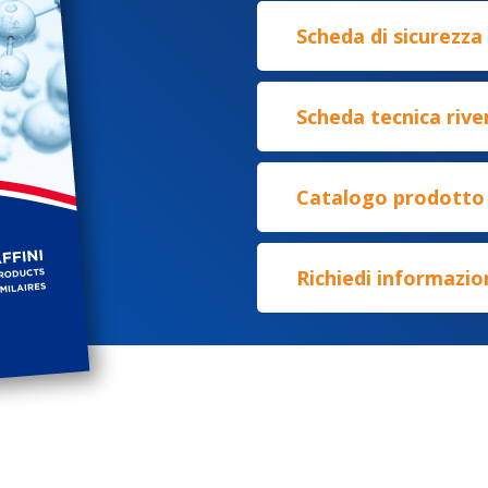
Scheda di sicurezza
Scheda tecnica rive
Catalogo prodotto
Richiedi informazio