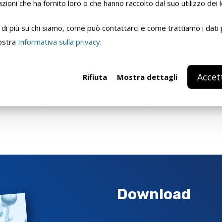
zioni che ha fornito loro o che hanno raccolto dal suo utilizzo dei l
0,5 L
1 L
5 L
25 L
20
di più su chi siamo, come può contattarci e come trattiamo i dati 
nostra
Informativa sulla privacy
.
4
Accet
Rifiuta
Mostra dettagli
✓
✓
Download