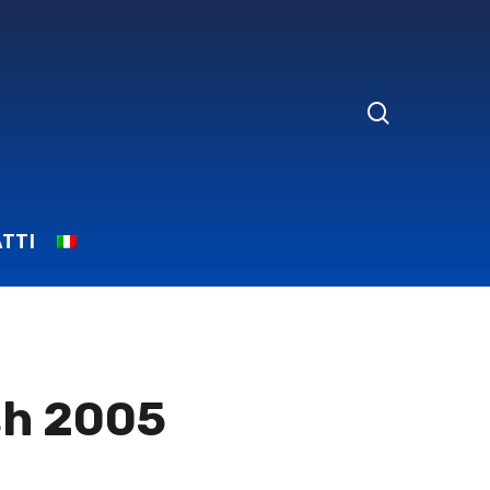
search
TTI
h 2005