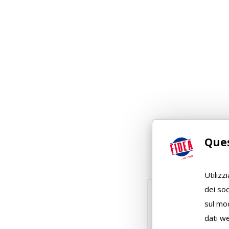
Ques
Utilizz
dei soc
sul mod
dati we