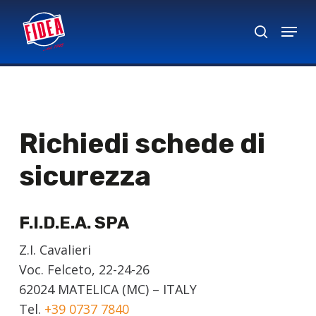
Skip
Menu
to
search
Close
main
Menu
content
Richiedi schede di
sicurezza
F.I.D.E.A. SPA
Z.I. Cavalieri
Voc. Felceto, 22-24-26
62024 MATELICA (MC) – ITALY
Tel.
+39 0737 7840