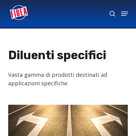
Skip
Menu
to
search
Close
main
Menu
content
Diluenti specifici
Vasta gamma di prodotti destinati ad
applicazioni specifiche.