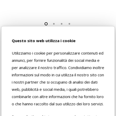
Questo sito web utilizza i cookie
Utilizziamo i cookie per personalizzare contenuti ed
annunci, per fornire funzionalità dei social media e
per analizzare il nostro traffico. Condividiamo inoltre
informazioni sul modo in cui utilizza il nostro sito con
i nostri partner che si occupano di analisi dei dati
1 L
5 L
0,25 L
0,75 L
0,5 L
web, pubblicità e social media, i quali potrebbero
combinarle con altre informazioni che ha fornito loro
P.zi per cartone
12
2
o che hanno raccolto dal suo utilizzo dei loro servizi.
Litografato