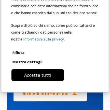
combinarle con altre informazioni che ha fornito loro
Download
o che hanno raccolto dal suo utilizzo dei loro servizi.
Scopra di più su chi siamo, come può contattarci e
Scheda di
come trattiamo i dati personali nella
sicurezza
nostra
Informativa sulla privacy
.
Scheda tecnica
Rifiuta
rivenditore
Mostra dettagli
Accetta tutti
Catalogo prodotto
Richiedi informazioni