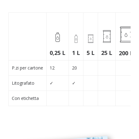
25 L
1 L
5 L
0,25 L
200 L
P.zi per cartone
12
20
Litografato
✓
✓
Con etichetta