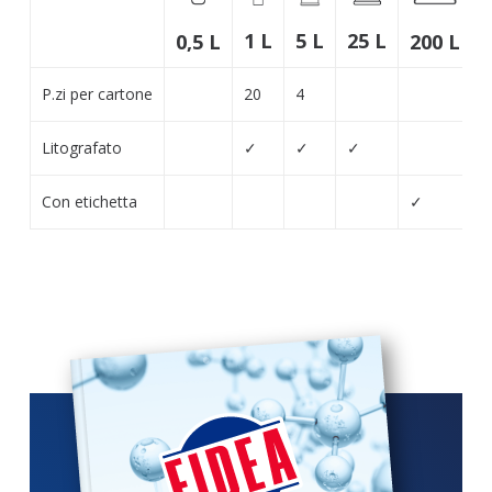
25 L
1 L
5 L
0,5 L
200 L
P.zi per cartone
20
4
Litografato
✓
✓
✓
Con etichetta
✓