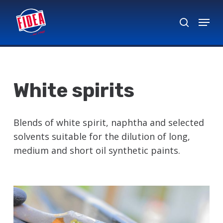
Skip
Menu
to
search
Close
main
Menu
content
White spirits
Blends of white spirit, naphtha and selected
solvents suitable for the dilution of long,
medium and short oil synthetic paints.