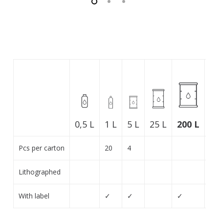
25 L
1 L
5 L
200 L
L
0,5 L
Pcs per carton
20
4
Lithographed
With label
✓
✓
✓