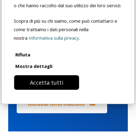
o che hanno raccolto dal suo utilizzo dei loro servizi.
Scopra di più su chi siamo, come può contattarci e
Scheda di
come trattiamo i dati personali nella
sicurezza
nostra
Informativa sulla privacy
.
Scheda tecnica
Rifiuta
rivenditore
Mostra dettagli
Catalogo prodotto
Accetta tutti
Richiedi informazioni