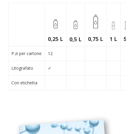
1 L
5 L
0,25 L
0,75 L
0,5 L
P.zi per cartone
12
Litografato
✓
Con etichetta