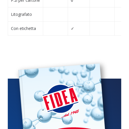
P.zi per cartone
6
Litografato
Con etichetta
✓