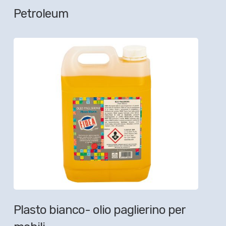
Petroleum
Plasto bianco- olio paglierino per