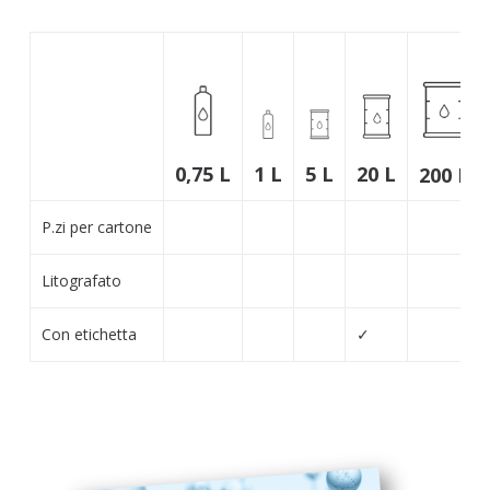
20 L
1 L
5 L
0,75 L
200 L
P.zi per cartone
Litografato
Con etichetta
✓