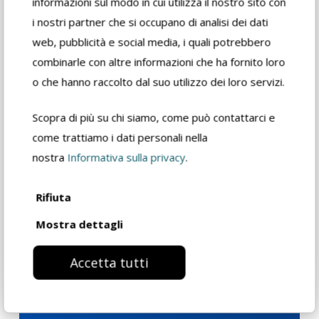
informazioni sul modo in cui utilizza il nostro sito con
Download
i nostri partner che si occupano di analisi dei dati
web, pubblicità e social media, i quali potrebbero
combinarle con altre informazioni che ha fornito loro
Scheda di
o che hanno raccolto dal suo utilizzo dei loro servizi.
sicurezza
Scopra di più su chi siamo, come può contattarci e
come trattiamo i dati personali nella
Scheda tecnica
rivenditore
nostra
Informativa sulla privacy
.
Rifiuta
Catalogo prodotto
Mostra dettagli
Accetta tutti
Richiedi informazioni