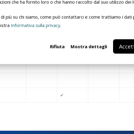
zioni che ha fornito loro o che hanno raccolto dal suo utilizzo dei l
di più su chi siamo, come può contattarci e come trattiamo i dati 
nostra
Informativa sulla privacy
.
Accet
Rifiuta
Mostra dettagli
0,375 L
0,75 L
4 L
20 L
17
✓