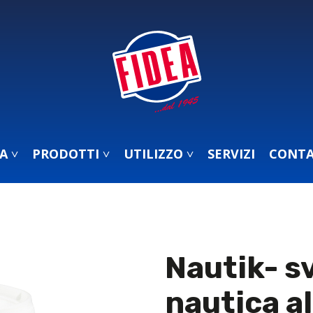
A ˅
PRODOTTI ˅
UTILIZZO ˅
SERVIZI
CONTA
Nautik- s
nautica a