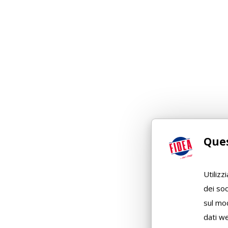
Ques
Utilizz
dei soc
sul mod
dati we