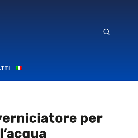
search
TTI
verniciatore per
ll’acqua