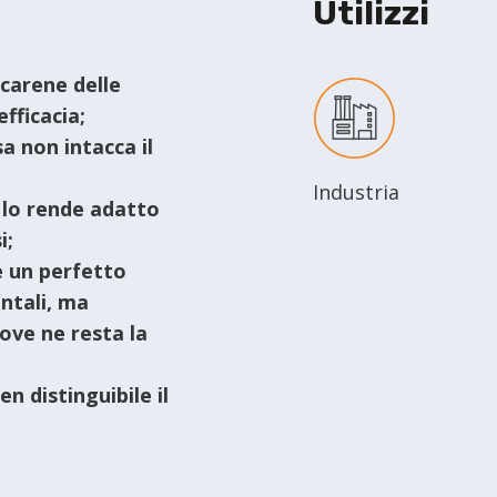
Utilizzi
carene delle
fficacia;
a non intacca il
Industria
 lo rende adatto
i;
e un perfetto
ntali, ma
dove ne resta la
n distinguibile il