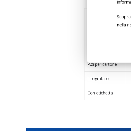
informa
Scopra 
nella 
P.zi per cartone
Litografato
Con etichetta