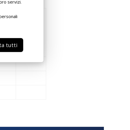
oro servizi.
personali
ta tutti
0 L
SFUSO