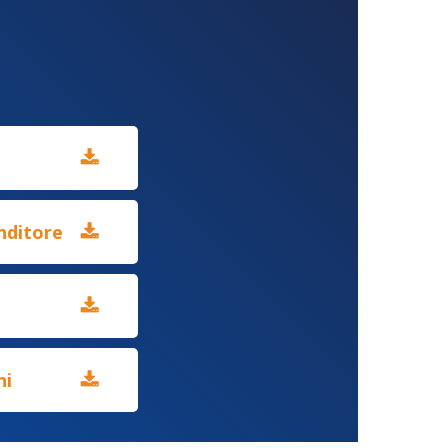
nditore
ni