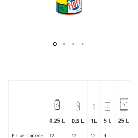
25 L
5 L
0,25 L
0,5 L
1L
P.zi per cartone
12
12
12
4