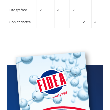
Litografato
✓
✓
✓
Con etichetta
✓
✓