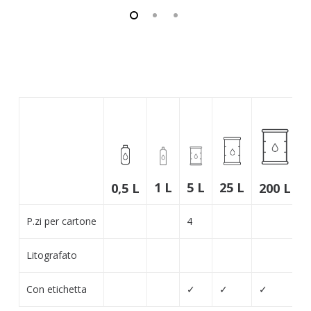
25 L
1 L
5 L
0,5 L
200 L
P.zi per cartone
4
Litografato
Con etichetta
✓
✓
✓