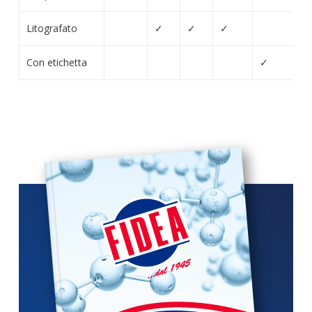
Litografato
✓
✓
✓
Con etichetta
✓