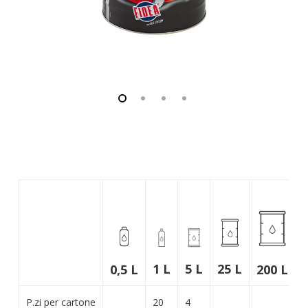
25 L
1 L
5 L
0,5 L
200 L
P.zi per cartone
20
4