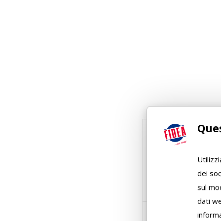
Ques
Utilizz
dei soc
sul mod
dati we
P.zi per cartone
informa