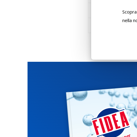
Litografato
Scopra 
nella 
Con etichetta