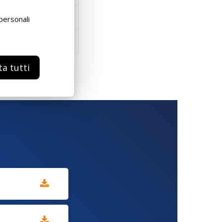
personali
✓
ta tutti