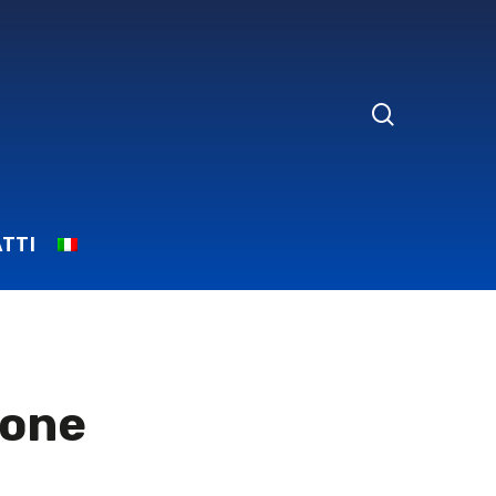
search
TTI
none