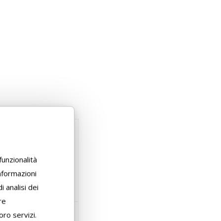
funzionalità
informazioni
i analisi dei
0 L
SFUSO
re
oro servizi.