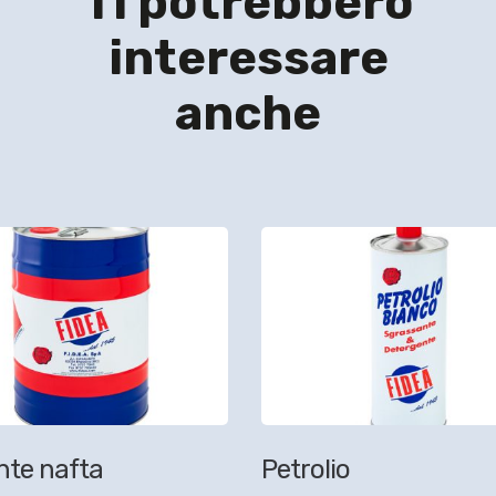
Ti potrebbero
interessare
anche
nte nafta
Petrolio