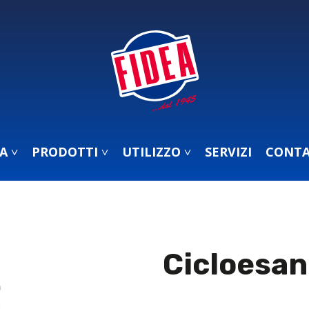
A ˅
PRODOTTI ˅
UTILIZZO ˅
SERVIZI
CONTA
Cicloesa