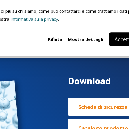
di più su chi siamo, come può contattarci e come trattiamo i dati 
nostra
Informativa sulla privacy
.
✓
✓
Accet
Rifiuta
Mostra dettagli
Download
Scheda di sicurezza
Catalogo prodotto