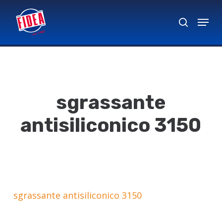
Skip
Menu
to
search
Close
main
Menu
content
sgrassante
antisiliconico 3150
sgrassante antisiliconico 3150