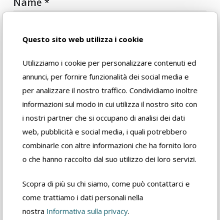
Name
*
Questo sito web utilizza i cookie
Email
*
Utilizziamo i cookie per personalizzare contenuti ed
annunci, per fornire funzionalità dei social media e
per analizzare il nostro traffico. Condividiamo inoltre
Website
informazioni sul modo in cui utilizza il nostro sito con
i nostri partner che si occupano di analisi dei dati
web, pubblicità e social media, i quali potrebbero
combinarle con altre informazioni che ha fornito loro
o che hanno raccolto dal suo utilizzo dei loro servizi.
Save my name, email, and website in
this browser for the next time I
Scopra di più su chi siamo, come può contattarci e
comment.
come trattiamo i dati personali nella
nostra
Informativa sulla privacy
.