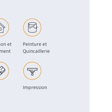
son et
Peinture et
iment
Quincaillerie
Impression