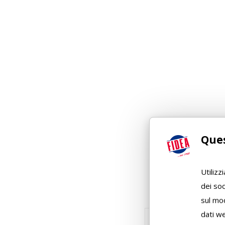
Ques
Utilizz
dei soc
sul mod
dati we