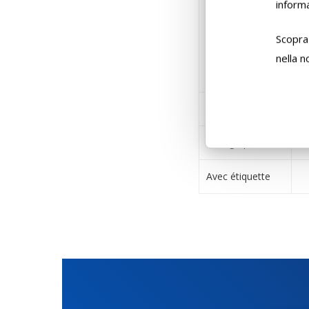
informa
Scopra 
nella 
P.zi par carton
Lithographié
Avec étiquette