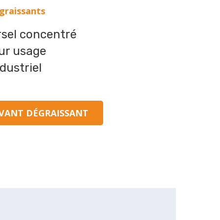
graissants
rsel concentré
our usage
dustriel
VANT DÉGRAISSANT