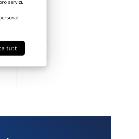
oro servizi.
personali
0 L
VRAC
ta tutti