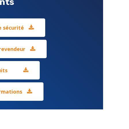
nts
 sécurité
 revendeur
its
rmations