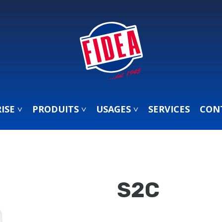
ISE ˅
PRODUITS ˅
USAGES ˅
SERVICES
CON
S2C