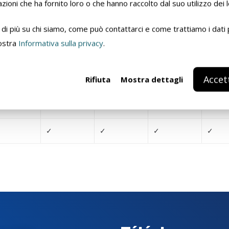
zioni che ha fornito loro o che hanno raccolto dal suo utilizzo dei l
di più su chi siamo, come può contattarci e come trattiamo i dati 
nostra
Informativa sulla privacy
.
0,5 L
1 L
5 L
20 L
20
Accet
Rifiuta
Mostra dettagli
12
2
✓
✓
✓
✓